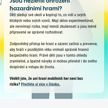
Jsou nezletilí ohroženi
hazardními hrami?
Děti sledují své okolí a kopírují to, co vidí u svých
blízkých nebo svých vzorů. Mají sklon experimentovat,
ale nevnímají rizika, mají menší zkušenosti a jsou méně
připravené se správně rozhodovat.
Zodpovědný přístup ke hraní a sázení začíná u prevence,
aby hráči v pozdějším věku vnímali správně hranici
bezpečného hraní. Právě děti jsou v tomto ohledu
zranitelné, a špatné návyky si mohou přenést i do svého
dospívání a vstupu do života.
Věděli jste, že ani hraní mobilních her není bez
rizika?
Přečtěte si více v článku.