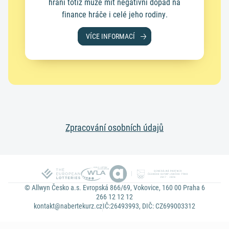
hraní totiž může mít negativní dopad na
finance hráče i celé jeho rodiny.
VÍCE INFORMACÍ
Zpracování osobních údajů
© Allwyn Česko a.s. Evropská 866/69, Vokovice, 160 00 Praha 6
266 12 12 12
kontakt@nabertekurz.cz
IČ:26493993, DIČ: CZ699003312